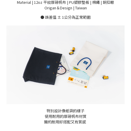
Material | 12oz 平紋
厚磅帆布 | PU塑膠墊板 | 棉繩 | 銅扣眼
Origan＆Design | Taiwan
● 誤差值 ± 1公分為正常範圍
特別設計像紙袋的樣子
使用耐用的厚磅帆布材質
簡約耐用好搭配又有質感