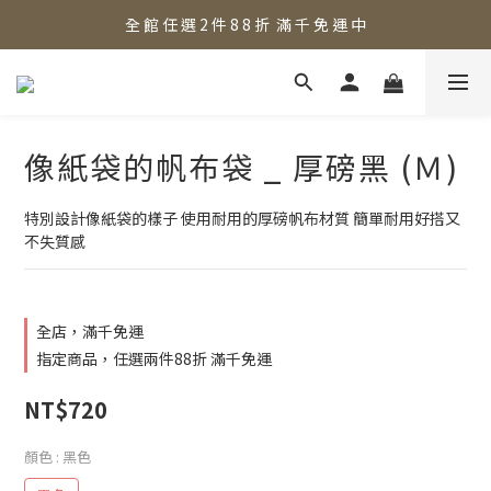
全 館 任 選 2 件 8 8 折  滿 千 免 運 中
像紙袋的帆布袋 _ 厚磅黑 (Ｍ)
特別設計像紙袋的樣子 使用耐用的厚磅帆布材質 簡單耐用好搭又
不失質感
全店，滿千免運
指定商品，任選兩件88折 滿千免運
NT$720
顏色
: 黑色