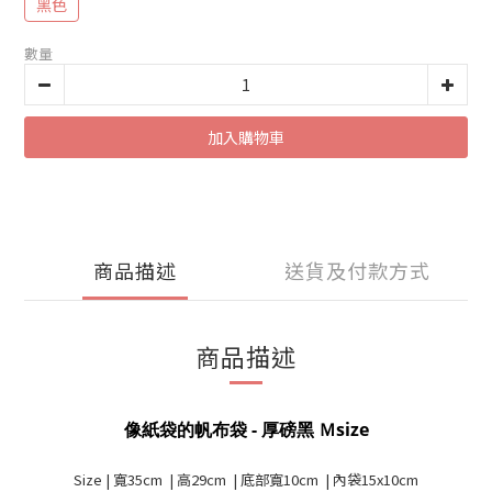
黑色
數量
加入購物車
商品描述
送貨及付款方式
商品描述
像紙袋的帆布袋 - 厚磅黑 Ｍsize
Size | 寬35
cm
|
高29cm
| 底部寬10
cm
| 內袋15x10cm