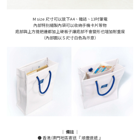
M size 尺寸可以放下A4、雜誌、13吋筆電
內部特別縫製內袋可以收納手機卡片等物
底部與上方提把邊都加上硬板子讓底部不會變形也增加耐重度
（內部圖以Ｓ尺寸白色為示意）
｜ 備註 ｜
● 香港/澳門地區寄送『 順豐速遞 』