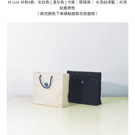
M size 共有6色 - 米
白色 | 淺灰色 | 卡其
｜
厚磅黑｜ 水洗紋深藍｜水洗
紋墨綠色
（ 其他顏色下單請點選其他頁面哦 ）